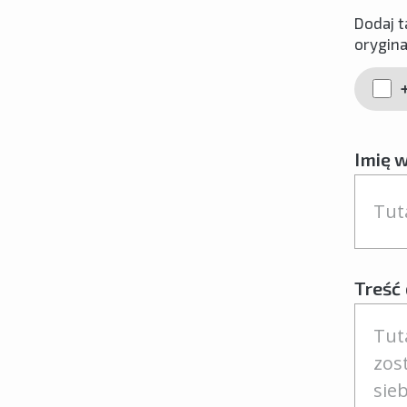
Dodaj t
orygina
+
Imię 
Treść