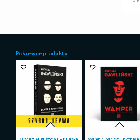
Id-
Pokrewne produkty
Banda z Augustowa – książka
Wampir Joachim Knychała