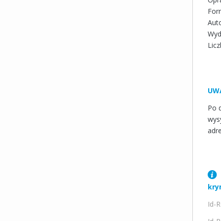
For
Auto
Wyd
Licz
UW
Po 
wys
adr
kry
Id-