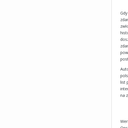
Gdy
zda
zwło
his
dos
zda
powi
pos
Aut
pols
lis
int
na 
Wer
Opr