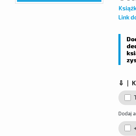
Książk
Link d
Dod
de
ksi
zy
⇩ | Kl
T
Dodaj a
+