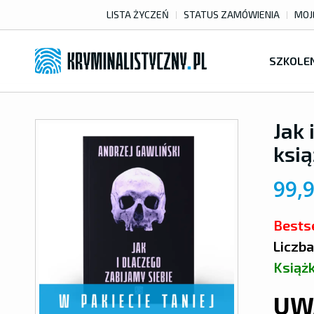
LISTA ŻYCZEŃ
STATUS ZAMÓWIENIA
MOJ
SZKOLE
Jak 
ksią
99,
Bestse
Liczba
Książ
UW