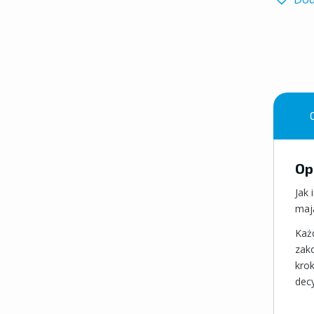
Op
Jak 
mają
Każ
zak
krok
dec