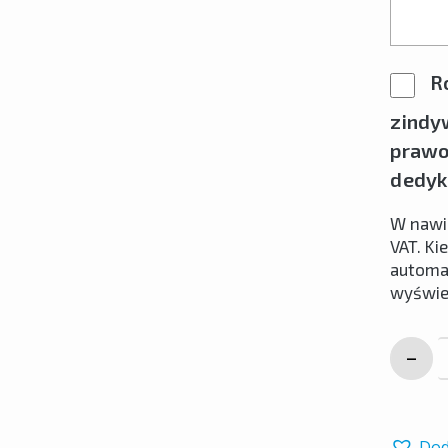
Ro
zindy
prawo 
dedyk
W nawi
VAT. Ki
automat
wyświet
Dod